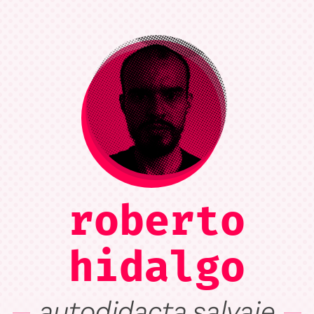
roberto
hidalgo
autodidacta salvaje